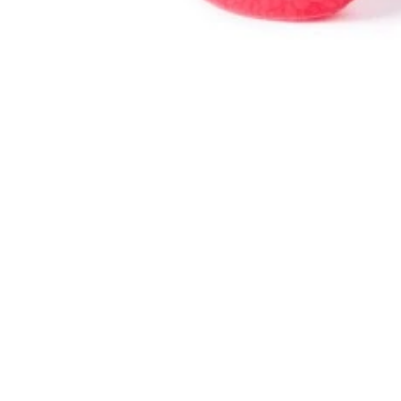
Jalkojen varassa 
oitajan työssäni 30 vuoden aikana huomasin, että jalkojen 
alat kantavat meitä läpi elämän ja joutuvat kestämään paljo
ngelmia jalkojen terveyteen, esim. diabetes. Uskon, että on
hoidolla voimme ennaltaehkäistä vakaviakin jalkojen ongelmia