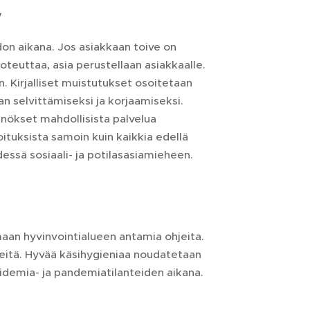
y
on aikana. Jos asiakkaan toive on
toteuttaa, asia perustellaan asiakkaalle.
. Kirjalliset muistutukset osoitetaan
n selvittämiseksi ja korjaamiseksi.
nnökset mahdollisista palvelua
oituksista samoin kuin kaikkia edellä
dessä sosiaali- ja potilasasiamieheen.
aan hyvinvointialueen antamia ohjeita.
keitä. Hyvää käsihygieniaa noudatetaan
pidemia- ja pandemiatilanteiden aikana.