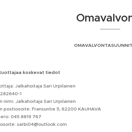
Omavalvo
OMAVALVONTASUUNNI
ntuottajaa koskevat tiedot
ottaja: Jalkahoitaja Sari Urpilainen
2282640-1
 nimi: Jalkahoitaja Sari Urpilainen
n postiosoite: Fransuntie 5, 62200 KAUHAVA
ero: 045 8819 767
osoite: sarbi04@outlook.com