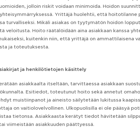
uomioiden, jolloin riskit voidaan minimoida. Hoidon suunnit
n yhteisymmärryksessä. Yrittäjä huolehtii, että hoitotilann
a turvalliseksi. Mikäli asiakas on tyytymätön hoidon lopp
istä veloitusta. Hoito räätälöidään aina asiakkaan kanssa yh
ukaiseksi, kuitenkin niin, että yrittäjä on ammattilaisena 
sta ja toteutuksesta.
siakirjat ja henkilötietojen käsittely
erätään asiakkaalta itseltään, tarvittaessa asiakkaan suos
ökunnalta. Esitiedot, toteutunut hoito sekä annetut omahoit
ehdyt muistiinpanot ja aineisto säilytetään lukitussa kaapiss
ttaja on vaitiolovelvollinen. Ulkopuolisilla ei ole pääsyä poti
istaa tietonsa. Asiakkaasta kerätyt tiedot hävitetään silpp
tai viimeistään asiakkuuden päättyessä.