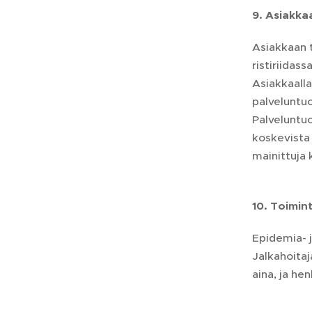
9. Asiakka
Asiakkaan 
ristiriidas
Asiakkaalla
palveluntuo
Palveluntuo
koskevista 
mainittuja 
10. Toimin
Epidemia- 
Jalkahoitaj
aina, ja he