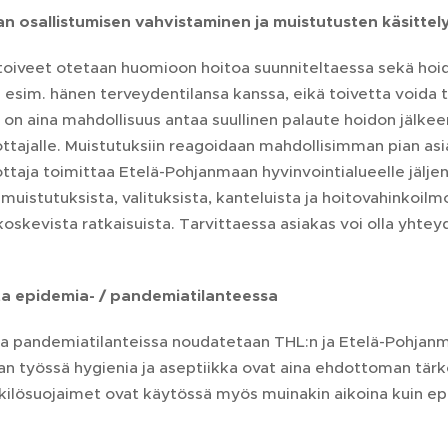
an osallistumisen vahvistaminen ja muistutusten käsittel
toiveet otetaan huomioon hoitoa suunniteltaessa sekä hoid
sa esim. hänen terveydentilansa kanssa, eikä toivetta voida 
 on aina mahdollisuus antaa suullinen palaute hoidon jälkeen
ttajalle. Muistutuksiin reagoidaan mahdollisimman pian asia
ttaja toimittaa Etelä-Pohjanmaan hyvinvointialueelle jälje
muistutuksista, valituksista, kanteluista ja hoitovahinkoilm
koskevista ratkaisuista. Tarvittaessa asiakas voi olla yhtey
ta epidemia- / pandemiatilanteessa
ja pandemiatilanteissa noudatetaan THL:n ja Etelä-Pohjanm
an työssä hygienia ja aseptiikka ovat aina ehdottoman tär
nkilösuojaimet ovat käytössä myös muinakin aikoina kuin e