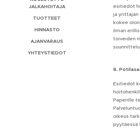
esitiedot h
JALKAHOITAJA
ja yrittäjä
TUOTTEET
kokee olons
HINNASTO
ilman erill
toiveiden m
AJANVARAUS
suunnittelu
YHTEYSTIEDOT
8. Potilasa
Esitiedot k
hoitohenkil
Paperille t
Palveluntuo
oikeus tark
pyytäessä 