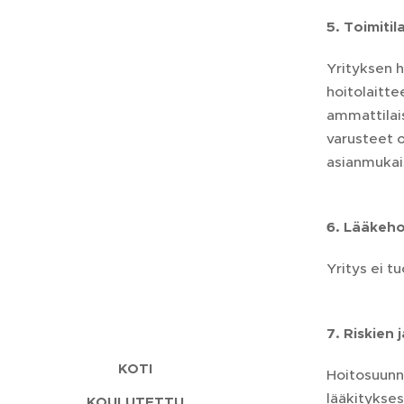
5. Toimitil
Yrityksen h
hoitolaitte
ammattilais
varusteet o
asianmukai
6. Lääkeh
Yritys ei t
7. Riskien
KOTI
Hoitosuunni
lääkitykses
KOULUTETTU