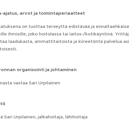
a-ajatus, arvot ja toimintaperiaatteet
atuksena on tuottaa terveyttä edistävää ja ennaltaehkäise
ille ihmisille, joko hoitolassa tai laitos-/kotikäyntinä. Yritt
taa laadukasta, ammattitaitoista ja kiireetöntä palvelua asia
toisesti.
onnan organisointi ja johtaminen
asta vastaa Sari Urpilainen
stö
ä Sari Urpilainen, jalkahoitaja, lähihoitaja