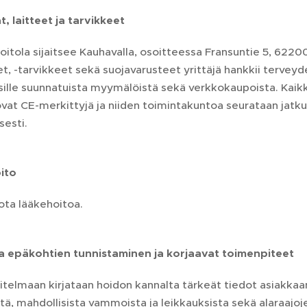
at, laitteet ja tarvikkeet
oitola sijaitsee Kauhavalla, osoitteessa Fransuntie 5, 622
et, -tarvikkeet sekä suojavarusteet yrittäjä hankkii terveyd
ille suunnatuista myymälöistä sekä verkkokaupoista. Kaikki
vat CE-merkittyjä ja niiden toimintakuntoa seurataan jatku
sesti.
oito
uota lääkehoitoa.
 ja epäkohtien tunnistaminen ja korjaavat toimenpiteet
telmaan kirjataan hoidon kannalta tärkeät tiedot asiakkaan
tä, mahdollisista vammoista ja leikkauksista sekä alaraajoj