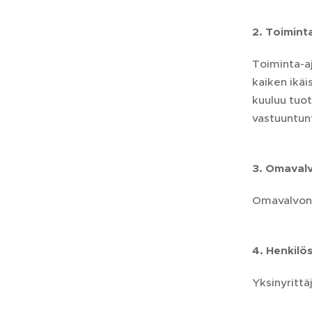
2. Toimint
Toiminta-aj
kaiken ikäis
kuuluu tuot
vastuuntun
3. Omavalv
Omavalvonn
4. Henkilö
Yksinyrittäj