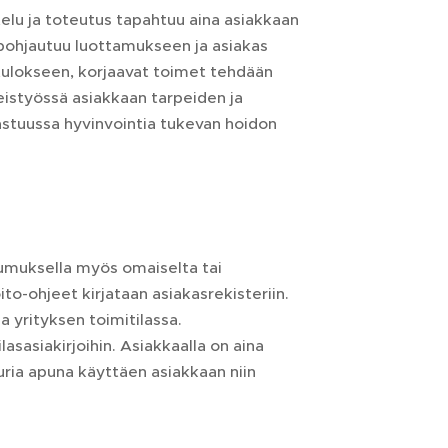
telu ja toteutus tapahtuu aina asiakkaan
e pohjautuu luottamukseen ja asiakas
utulokseen, korjaavat toimet tehdään
teistyössä asiakkaan tarpeiden ja
vastuussa hyvinvointia tukevan hoidon
tumuksella myös omaiselta tai
o-ohjeet kirjataan asiakasrekisteriin.
a yrityksen toimitilassa.
lasasiakirjoihin. Asiakkaalla on aina
uria apuna käyttäen asiakkaan niin