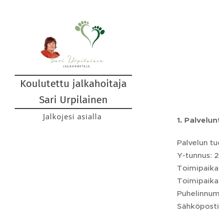
Koulutettu jalkahoitaja
Sari Urpilainen
Jalkojesi asialla
1. Palvelu
Palvelun tu
Y-tunnus: 
Toimipaikan
Toimipaika
Puhelinnum
Sähköposti