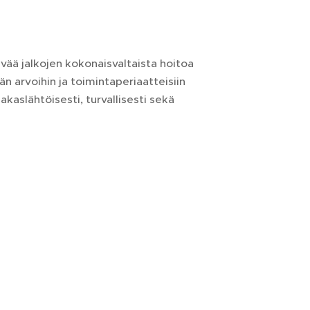
vää jalkojen kokonaisvaltaista hoitoa
äjän arvoihin ja toimintaperiaatteisiin
kaslähtöisesti, turvallisesti sekä